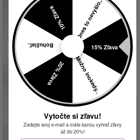
Dnes to nevyšlo..
10% Zľava
Bohužiaľ..
15% Zľava
Možno inokedy..
20% Zľava
Vytočte si zľavu!
Zadajte svoj e-mail a máte šancu vyhrať zľavy
až do 20%!