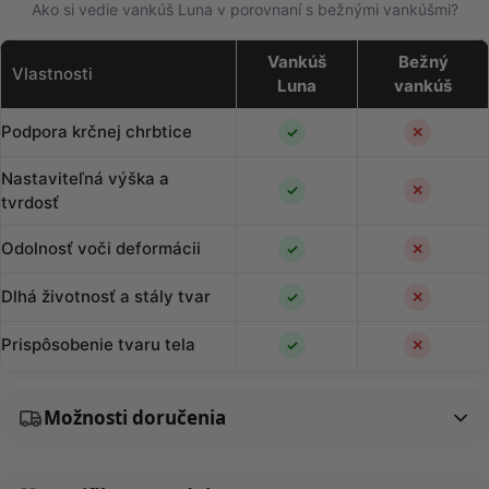
Ako si vedie vankúš Luna v porovnaní s bežnými vankúšmi?
Vankúš
Bežný
Vlastnosti
Luna
vankúš
Podpora krčnej chrbtice
✓
✕
Nastaviteľná výška a
✓
✕
tvrdosť
Odolnosť voči deformácii
✓
✕
Dlhá životnosť a stály tvar
✓
✕
Prispôsobenie tvaru tela
✓
✕
Možnosti doručenia