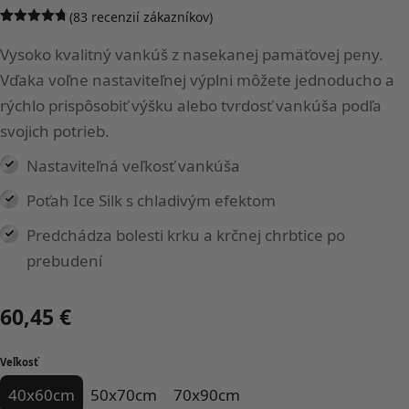
(
83
recenzií zákazníkov)
Hodnotenie
83
4.71
z 5
Vysoko kvalitný vankúš z nasekanej pamäťovej peny.
na základe
zákazníckych
Vďaka voľne nastaviteľnej výplni môžete jednoducho a
recenzií
rýchlo prispôsobiť výšku alebo tvrdosť vankúša podľa
svojich potrieb.
Nastaviteľná veľkosť vankúša
Poťah Ice Silk s chladivým efektom
Predchádza bolesti krku a krčnej chrbtice po
prebudení
60,45
€
Veľkosť
40x60cm
50x70cm
70x90cm