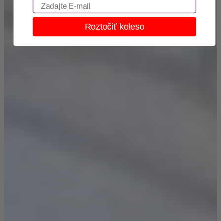
Email
Roztočiť koleso