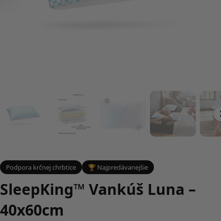
Podpora krčnej chrbtice
🏆 Najpredávanejšie
SleepKing™ Vankúš Luna –
40x60cm