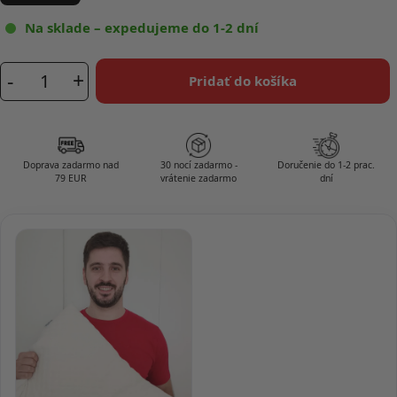
Na sklade – expedujeme do 1-2 dní
-
+
Pridať do košíka
množstvo
SleepKing™
Vankúš
Luna
Doprava zadarmo nad
30 nocí zadarmo -
Doručenie do 1-2 prac.
-
79 EUR
vrátenie zadarmo
dní
40x60cm