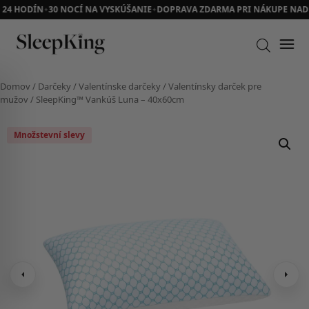
24 HODÍN
30 NOCÍ NA VYSKÚŠANIE
DOPRAVA ZDARMA PRI NÁKUPE NAD 7
✦
✦
Domov
/
Darčeky
/
Valentínske darčeky
/
Valentínsky darček pre
mužov
/ SleepKing™ Vankúš Luna – 40x60cm
Množstevní slevy