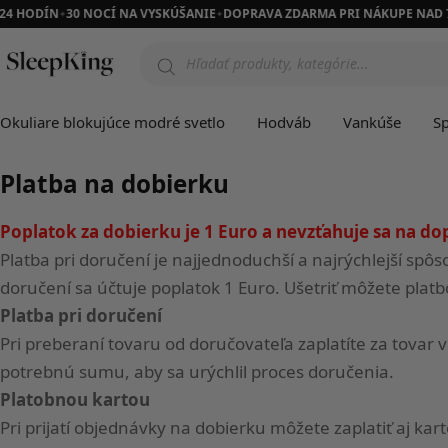
24 HODÍN
30 NOCÍ NA VYSKÚŠANIE
DOPRAVA ZDARMA PRI NÁKUPE NAD 
✦
✦
Products
search
Spôsoby platby
Okuliare blokujúce modré svetlo
Hodváb
Vankúše
S
Platba na dobierku
Poplatok za dobierku je 1 Euro a nevzťahuje sa na d
Platba pri doručení je najjednoduchší a najrýchlejší spôs
doručení sa účtuje poplatok 1 Euro. Ušetriť môžete platb
Platba pri doručení
Pri preberaní tovaru od doručovateľa zaplatíte za tovar
potrebnú sumu, aby sa urýchlil proces doručenia.
Platobnou kartou
Pri prijatí objednávky na dobierku môžete zaplatiť aj kar