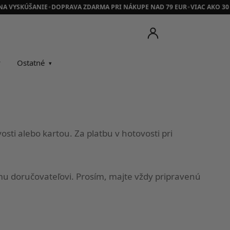
NA VYSKÚŠANIE
DOPRAVA ZDARMA PRI NÁKUPE NAD 79 EUR
VIAC AKO 30
✦
✦
y
Ostatné
osti alebo kartou. Za platbu v hotovosti pri
ému doručovateľovi. Prosím, majte vždy pripravenú