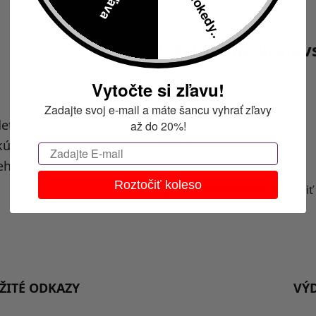
Odoberajte kráľov
Vytočte si zľavu!
Zadajte svoj e-mail a máte šancu vyhrať zľavy
dete u
až do 20%!
E-
kúše,
mail
Email
eho.
Roztočiť koleso
Kliknutím na tlačidlo Prihlás
ŽITÉ ODKAZY
VÝ