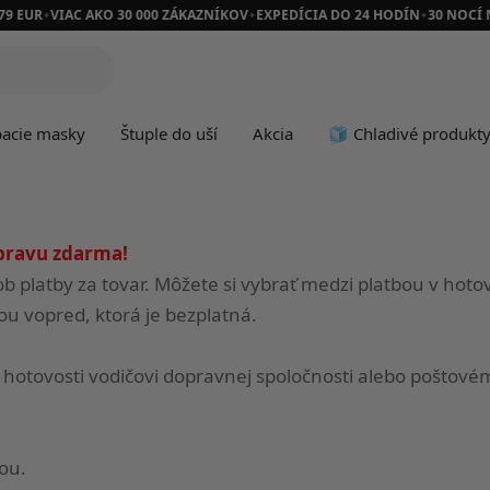
79 EUR
VIAC AKO 30 000 ZÁKAZNÍKOV
EXPEDÍCIA DO 24 HODÍN
30 NOCÍ 
✦
✦
✦
pacie masky
Štuple do uší
Akcia
🧊 Chladivé produkt
opravu zdarma!
ob platby za tovar. Môžete si vybrať medzi platbou v hotov
ou vopred, ktorá je bezplatná.
 v hotovosti vodičovi dopravnej spoločnosti alebo poštov
tou.