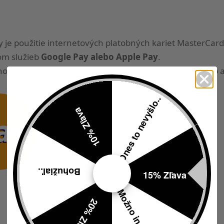
je použitie internetových platobných kariet MasterCard 
om služieb
Google Pay alebo Apple Pay
.
osť Alfamarka s.r.o. ako obchodník k nim nemá prístup a
Dnes to nevyšlo..
10% Zľava
Bohužiaľ..
15% Zľava
Možno inokedy..
20% Zľava