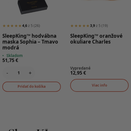
★★★★★
★★★★★
4,6
z 5 (26)
3,9
z 5 (19)
SleepKing™ hodvábna
SleepKing™ oranžové
maska Sophia – Tmavo
okuliare Charles
modrá
•
Skladom
51,75
€
Vypredané
-
+
12,95
€
Viac info
Pridať do košíka