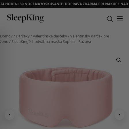
24 HODÍN
30 NOCÍ NA VYSKÚŠANIE
DOPRAVA ZDARMA PRI NÁKUPE NAD 7
✦
✦
Domov
/
Darčeky
/
Valentínske darčeky
/
Valentínsky darček pre
ženu
/ SleepKing™ hodvábna maska Sophia – Ružová