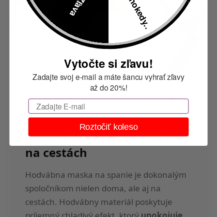
Vytočte si zľavu!
Zadajte svoj e-mail a máte šancu vyhrať zľavy
až do 20%!
Email
Roztočiť koleso
Ideálny spoločník doma aj
na cestách
Hodvábna maska na spanie je dokonalým
spoločníkom nielen doma, ale aj na
cestách. Hodvábny materiál poskytuje
príjemný chladivý efekt, ktorý
upokojuje