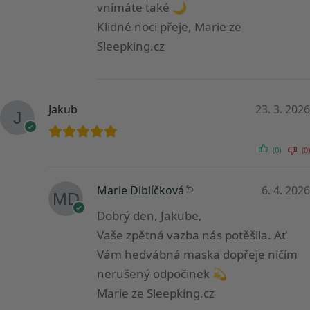
vnímáte také 🌙
Klidné noci přeje, Marie ze
Sleepking.cz
Jakub
23. 3. 2026
(0)
(0)
Marie Diblíčková
6. 4. 2026
Dobrý den, Jakube,
Vaše zpětná vazba nás potěšila. Ať
Vám hedvábná maska dopřeje ničím
nerušený odpočinek 💫
Marie ze Sleepking.cz