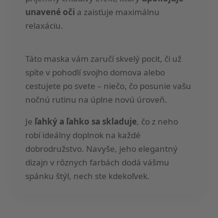
unavené oči
a zaisťuje maximálnu
relaxáciu.
Táto maska vám zaručí skvelý pocit, či už
spíte v pohodlí svojho domova alebo
cestujete po svete – niečo, čo posunie vašu
nočnú rutinu na úplne novú úroveň.
Je
ľahký a ľahko sa skladuje
, čo z neho
robí ideálny doplnok na každé
dobrodružstvo. Navyše, jeho elegantný
dizajn v rôznych farbách dodá vášmu
spánku štýl, nech ste kdekoľvek.