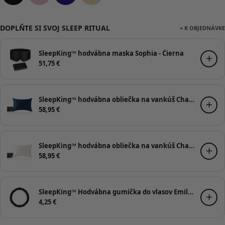
DOPLŇTE SI SVOJ SLEEP RITUAL
+ K OBJEDNÁVKE
SleepKing™ hodvábna maska Sophia - Čierna
51,75
€
SleepKing™ hodvábna obliečka na vankúš Charlotte - Tmavo modrá, 50x70cm
58,95
€
SleepKing™ hodvábna obliečka na vankúš Charlotte - Biela, 50x70cm
58,95
€
SleepKing™ Hodvábna gumička do vlasov Emily - Čierna
4,25
€