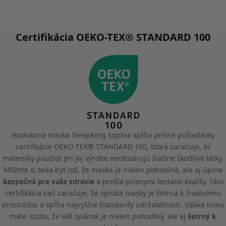
Certifikácia OEKO-TEX® STANDARD 100
Hodvábna maska SleepKing Sophia spĺňa prísne požiadavky
certifikácie OEKO-TEX® STANDARD 100, ktorá zaručuje, že
materiály použité pri jej výrobe neobsahujú žiadne škodlivé látky.
Môžete si teda byť istí, že maska je nielen pohodlná, ale aj úplne
bezpečná pre vaše zdravie
a prešla prísnymi testami kvality. Táto
certifikácia tiež zaručuje, že výroba masky je šetrná k životnému
prostrediu a spĺňa najvyššie štandardy udržateľnosti. Vďaka tomu
máte istotu, že váš spánok je nielen pohodlný, ale aj
šetrný k