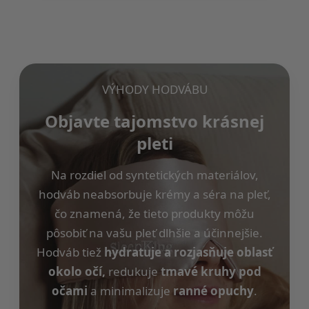
VÝHODY HODVÁBU
Objavte tajomstvo krásnej
pleti
Na rozdiel od syntetických materiálov,
hodváb neabsorbuje krémy a séra na pleť,
čo znamená, že tieto produkty môžu
pôsobiť na vašu pleť dlhšie a účinnejšie.
Hodváb tiež
hydratuje a rozjasňuje oblasť
okolo očí,
redukuje
tmavé kruhy pod
očami
a minimalizuje
ranné opuchy
.