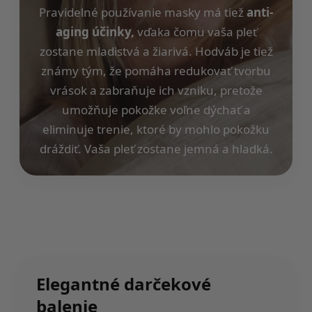
Pravidelné používanie masky má tiež
anti-
aging účinky,
vďaka čomu vaša pleť
zostane mladistvá a žiarivá. Hodváb je tiež
známy tým, že pomáha redukovať tvorbu
vrások a zabraňuje ich vzniku, pretože
umožňuje pokožke voľne dýchať a
eliminuje trenie, ktoré by mohlo pokožku
dráždiť. Vaša pleť zostane jemná a hladká.
Elegantné darčekové
balenie