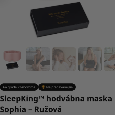
6A grade 22-momme
🏆 Najpredávanejšie
SleepKing™ hodvábna maska
Sophia – Ružová