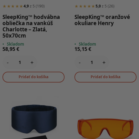
★★★★★
★★★★★
4,9
z 5 (190)
5,0
z 5 (26)
SleepKing™ hodvábna
SleepKing™ oranžové
obliečka na vankúš
okuliare Henry
Charlotte – Zlatá,
50x70cm
•
Skladom
•
Skladom
58,95
€
15,15
€
-
+
-
+
Pridať do košíka
Pridať do košíka