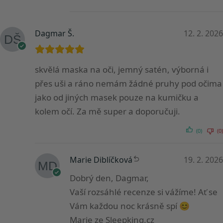
Dagmar Š.
12. 2. 2026
skvělá maska na oči, jemný satén, výborná i
přes uši a ráno nemám žádné pruhy pod očima
jako od jiných masek pouze na kumičku a
kolem očí. Za mě super a doporučuji.
(0)
(0)
Marie Diblíčková
19. 2. 2026
Dobrý den, Dagmar,
Vaší rozsáhlé recenze si vážíme! Ať se
Vám každou noc krásně spí 😊
Marie ze Sleepking.cz