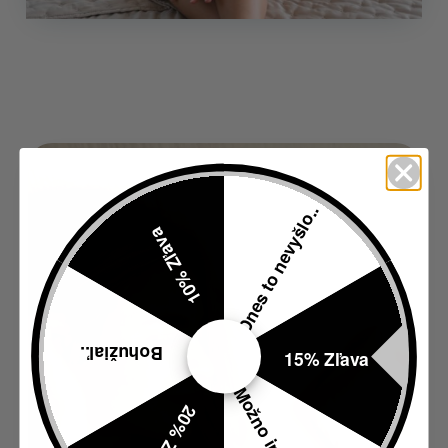
Dnes to nevyšlo..
10% Zľava
Bohužiaľ..
15% Zľava
Možno inokedy..
20% Zľava