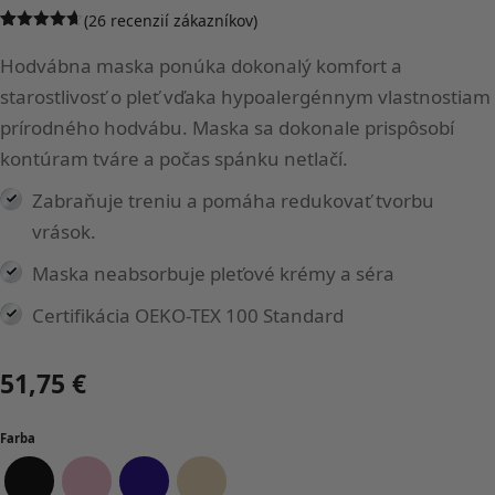
(
26
recenzií zákazníkov)
Hodnotenie
26
4.62
z 5
Hodvábna maska ponúka dokonalý komfort a
na základe
zákazníckych
starostlivosť o pleť vďaka hypoalergénnym vlastnostiam
recenzií
prírodného hodvábu. Maska sa dokonale prispôsobí
kontúram tváre a počas spánku netlačí.
Zabraňuje treniu a pomáha redukovať tvorbu
vrások.
Maska neabsorbuje pleťové krémy a séra
Certifikácia OEKO-TEX 100 Standard
51,75
€
Farba
Čierna
Ružová
Tmavo modrá
Zlatá