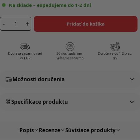
Na sklade – expedujeme do 1-2 dní
-
+
Pridať do košíka
množstvo
SleepKing™
hodvábna
maska
Doprava zadarmo nad
30 nocí zadarmo -
Doručenie do 1-2 prac.
Sophia
79 EUR
vrátenie zadarmo
dní
-
Ružová
Možnosti doručenia
Specifikace produktu
Popis
Recenze
Súvisiace produkty