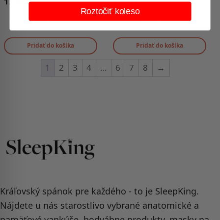
17,35
€
12,95
€
Roztočiť koleso
-
+
-
+
Pridať do košíka
Pridať do košíka
1
2
3
4
…
6
7
8
→
Kráľovský spánok pre každého - to je SleepKing.
Nájdete u nás starostlivo vybrané anatomické a
pamäťové vankúše, hodvábne produkty, masky na