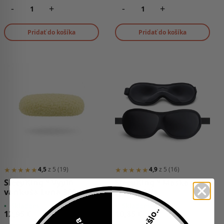
-
+
-
+
Pridať do košíka
Pridať do košíka
★★★★★
★★★★★
4,5
z 5 (19)
4,9
z 5 (16)
SleepKing™ Výplň
SleepKing™ Maska na
vankúša Luna 300 g
spanie Mia
•
Skladom
•
Skladom
12,95
€
10,85
€