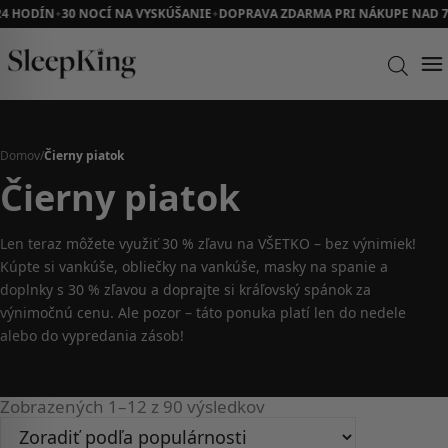
24 HODÍN
30 NOCÍ NA VYSKÚŠANIE
DOPRAVA ZDARMA PRI NÁKUPE NAD 7
✦
✦
Domov
/
Čierny piatok
Čierny piatok
Len teraz môžete využiť 30 % zľavu na VŠETKO – bez výnimiek!
Kúpte si vankúše, obliečky na vankúše, masky na spanie a
doplnky s 30 % zľavou a doprajte si kráľovský spánok za
výnimočnú cenu. Ale pozor – táto ponuka platí len do nedele
alebo do vypredania zásob!
Zobrazených 1–12 z 90 výsledkov
Zoradené
podľa