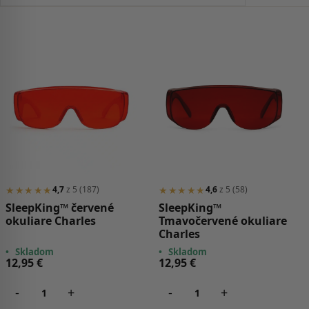
popularity
★★★★★
★★★★★
4,7
z 5 (187)
4,6
z 5 (58)
SleepKing™ červené
SleepKing™
okuliare Charles
Tmavočervené okuliare
Charles
•
Skladom
•
Skladom
12,95
€
12,95
€
-
+
-
+