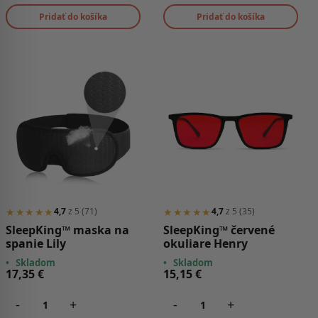
Pridať do košíka
Pridať do košíka
★★★★★
★★★★★
4,7
z 5 (71)
4,7
z 5 (35)
SleepKing™ maska na
SleepKing™ červené
spanie Lily
okuliare Henry
•
Skladom
•
Skladom
17,35
€
15,15
€
-
+
-
+