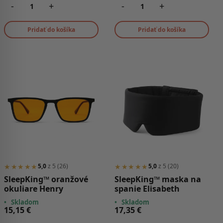
-
+
-
+
Pridať do košíka
Pridať do košíka
★★★★★
★★★★★
5,0
z 5 (26)
5,0
z 5 (20)
SleepKing™ oranžové
SleepKing™ maska na
okuliare Henry
spanie Elisabeth
•
Skladom
•
Skladom
15,15
€
17,35
€