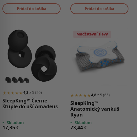
Pridať do košíka
Pridať do košíka
Množstevní slevy
★★★★★
4,3
z 5 (20)
★★★★★
4,8
z 5 (65)
SleepKing™ Čierne
SleepKing™
štuple do uší Amadeus
Anatomický vankúš
Ryan
•
Skladom
•
Skladom
17,35
€
73,44
€