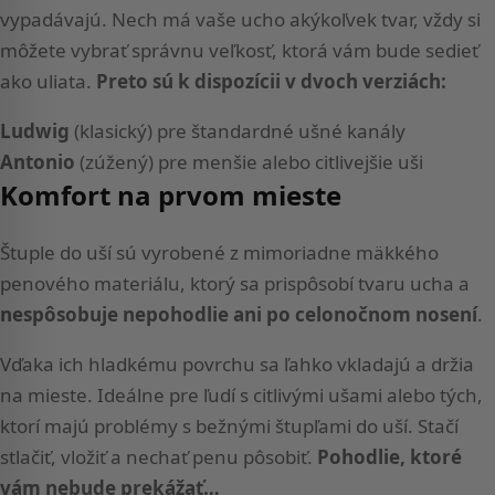
vypadávajú. Nech má vaše ucho akýkoľvek tvar, vždy si
môžete vybrať správnu veľkosť, ktorá vám bude sedieť
ako uliata.
Preto sú k dispozícii v dvoch verziách:
Ludwig
(klasický)
pre štandardné ušné kanály
Antonio
(zúžený) pre menšie alebo citlivejšie uši
Komfort na prvom mieste
Štuple do uší sú vyrobené z mimoriadne mäkkého
penového materiálu, ktorý sa prispôsobí tvaru ucha a
nespôsobuje nepohodlie ani po celonočnom nosení
.
Vďaka ich hladkému povrchu sa ľahko vkladajú a držia
na mieste. Ideálne pre ľudí s citlivými ušami alebo tých,
ktorí majú problémy s bežnými štupľami do uší. Stačí
stlačiť, vložiť a nechať penu pôsobiť.
Pohodlie, ktoré
vám nebude prekážať…