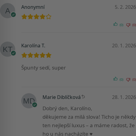
Anonymní
5. 2. 2026
(0)
(0)
Karolína T.
20. 1. 2026
Špunty sedí, super
(0)
(0)
Marie Diblíčková
28. 1. 2026
Dobrý den, Karolíno,
děkujeme za milá slova! Ticho je někdy
ten nejlepší luxus – a máme radost, že
ho u nás nacházíte ♥