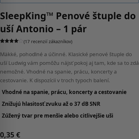
SleepKing™ Penové štuple do
uší Antonio – 1 pár
(
17
recenzií zákazníkov)
Hodnotenie
17
4.06
z 5
Mäkké, pohodlné a účinné. Klasické penové štuple do
na
základe
uší Ludwig vám pomôžu nájsť pokoj aj tam, kde sa to zdá
zákazníckych
recenzií
nemožné. Vhodné na spanie, prácu, koncerty a
cestovanie. K dispozícii v troch typoch balení.
Vhodné na spanie, prácu, koncerty a cestovanie
Znižujú hlasitosť zvuku až o 37 dB SNR
Zúžený tvar pre menšie alebo citlivejšie uši
0,35
€