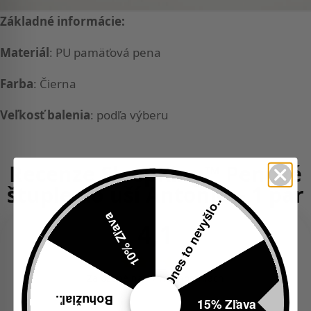
Základné informácie:
Materiál
: PU pamäťová pena
Farba
: Čierna
Veľkosť balenia
: podľa výberu
Recenze SleepKing™ Penové
štuple do uší Antonio – 1 pár
Dnes to nevyšlo..
10% Zľava
4,1
Založené na 17 hodnoteniach
Bohužiaľ..
15% Zľava