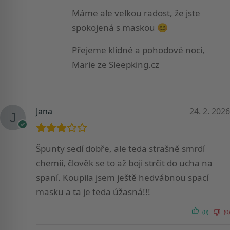
Máme ale velkou radost, že jste
spokojená s maskou 😊
Přejeme klidné a pohodové noci,
Marie ze Sleepking.cz
Jana
24. 2. 2026
Špunty sedí dobře, ale teda strašně smrdí
chemií, člověk se to až boji strčit do ucha na
spaní. Koupila jsem ještě hedvábnou spací
masku a ta je teda úžasná!!!
(0)
(0)