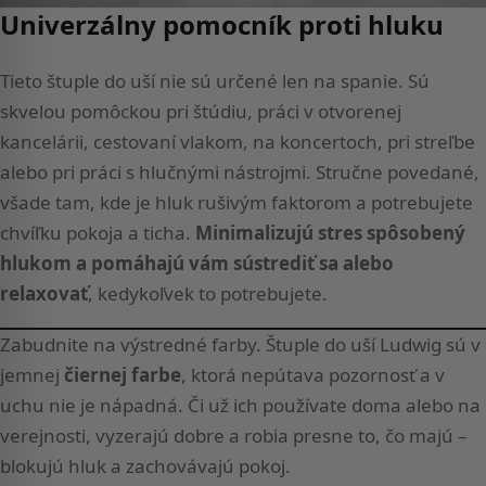
Univerzálny pomocník proti hluku
Tieto štuple do uší nie sú určené len na spanie. Sú
skvelou pomôckou pri štúdiu, práci v otvorenej
kancelárii, cestovaní vlakom, na koncertoch, pri streľbe
alebo pri práci s hlučnými nástrojmi. Stručne povedané,
všade tam, kde je hluk rušivým faktorom a potrebujete
chvíľku pokoja a ticha.
Minimalizujú stres spôsobený
hlukom a pomáhajú vám sústrediť sa alebo
relaxovať
, kedykoľvek to potrebujete.
Zabudnite na výstredné farby. Štuple do uší Ludwig sú v
jemnej
čiernej farbe
, ktorá nepútava pozornosť a v
uchu nie je nápadná. Či už ich používate doma alebo na
verejnosti, vyzerajú dobre a robia presne to, čo majú –
blokujú hluk a zachovávajú pokoj.