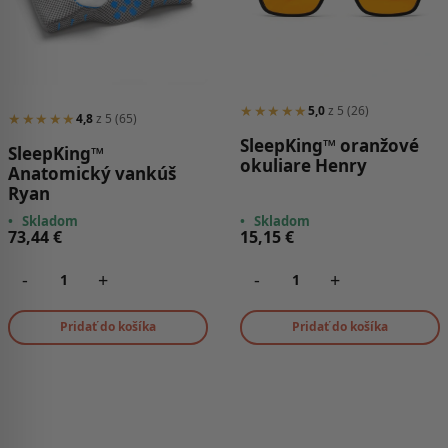
★★★★★
5,0
z 5 (26)
★★★★★
4,8
z 5 (65)
SleepKing™ oranžové
SleepKing™
okuliare Henry
Anatomický vankúš
Ryan
•
Skladom
•
Skladom
73,44
€
15,15
€
-
+
-
+
Pridať do košíka
Pridať do košíka