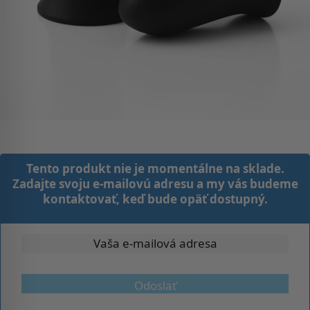
Tento produkt nie je momentálne na sklade.
Zadajte svoju e-mailovú adresu a my vás budeme
kontaktovať, keď bude opäť dostupný.
Odoslať