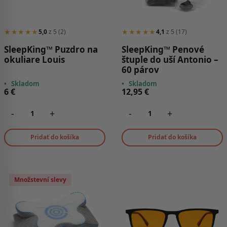
★★★★★
★★★★★
5,0
z 5 (2)
4,1
z 5 (17)
SleepKing™ Puzdro na
SleepKing™ Penové
okuliare Louis
štuple do uší Antonio –
60 párov
•
Skladom
•
Skladom
6
€
12,95
€
-
+
-
+
Pridať do košíka
Pridať do košíka
Množstevní slevy