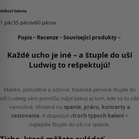
Veľkosť balenia
1 pár
35 párov
60 párov
Popis
Recenze
Související produkty
Každé ucho je iné – a štuple do uší
Ludwig to rešpektujú!
Mäkké, pohodlné a účinné. Klasické
penové štuple do
uší
Ludwig vám pomôžu nájsť pokoj aj tam, kde sa to zdá
nemožné. Vhodné na
spanie, prácu, koncerty a
cestovanie
. K dispozícii v
troch typoch balení
=
najlepšie štuple do uší na spanie.
Ticho, ktoré môžete ovládať