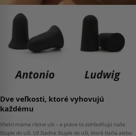
Dve veľkosti, ktoré vyhovujú
každému
Všetci máme rôzne uši – a práve to zohľadňujú naše
štuple do uší. Už žiadne štuple do uší, ktoré tlačia alebo