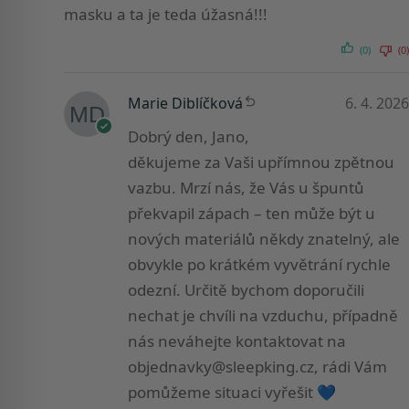
masku a ta je teda úžasná!!!
(0)
(0)
Marie Diblíčková
6. 4. 2026
Dobrý den, Jano,
děkujeme za Vaši upřímnou zpětnou
vazbu. Mrzí nás, že Vás u špuntů
překvapil zápach – ten může být u
nových materiálů někdy znatelný, ale
obvykle po krátkém vyvětrání rychle
odezní. Určitě bychom doporučili
nechat je chvíli na vzduchu, případně
nás neváhejte kontaktovat na
objednavky@sleepking.cz
, rádi Vám
pomůžeme situaci vyřešit 💙