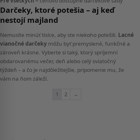
Pre všetkých
=
cenovo dostupné darčekové sady
Darčeky, ktoré potešia – aj keď
nestojí majland
Nemusíte minúť tisíce, aby ste niekoho potešili.
Lacné
vianočné darčeky
môžu byť premyslené, funkčné a
zároveň krásne. Vyberte si taký, ktorý spríjemní
obdarovanému večer, deň alebo celý sviatočný
týždeň – a čo je najdôležitejšie, pripomenie mu, že
vám na ňom záleží.
1
2
→