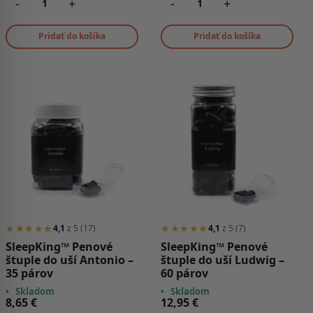
-
+
-
+
Pridať do košíka
Pridať do košíka
★★★★★
★★★★★
4,1
z 5 (17)
4,1
z 5 (7)
SleepKing™ Penové
SleepKing™ Penové
štuple do uší Antonio –
štuple do uší Ludwig –
35 párov
60 párov
•
Skladom
•
Skladom
8,65
€
12,95
€