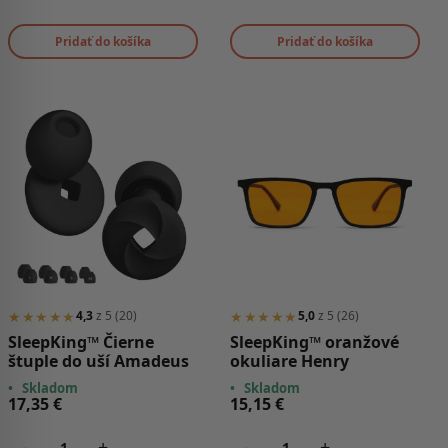
Pridať do košíka
Pridať do košíka
★★★★★
★★★★★
4,3
z 5 (20)
5,0
z 5 (26)
SleepKing™ Čierne
SleepKing™ oranžové
štuple do uší Amadeus
okuliare Henry
•
Skladom
•
Skladom
17,35
€
15,15
€
-
+
-
+