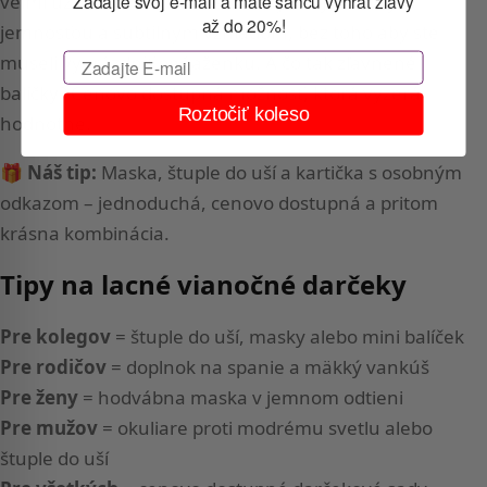
veľmi užitočné.
Hodvábne masky
zaujmú svojou
Zadajte svoj e-mail a máte šancu vyhrať zľavy
až do 20%!
jemnosťou a subtílnym vzhľadom, bez toho aby ste
museli vyprázdniť peňaženku. A čo tak
zľavnené
Email
balíčky
? Cenovo dostupná možnosť, ktorá vyzerá
Roztočiť koleso
hodnotne.
🎁
Náš tip:
Maska, štuple do uší a kartička s osobným
odkazom – jednoduchá, cenovo dostupná a pritom
krásna kombinácia.
Tipy na lacné vianočné darčeky
Pre kolegov
= štuple do uší, masky alebo mini balíček
Pre rodičov
= doplnok na spanie a mäkký vankúš
Pre ženy
= hodvábna maska v jemnom odtieni
Pre mužov
= okuliare proti modrému svetlu alebo
štuple do uší