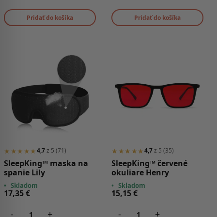
Pridať do košíka
Pridať do košíka
★★★★★
★★★★★
4,7
z 5 (71)
4,7
z 5 (35)
SleepKing™ maska na
SleepKing™ červené
spanie Lily
okuliare Henry
•
Skladom
•
Skladom
17,35
€
15,15
€
-
+
-
+