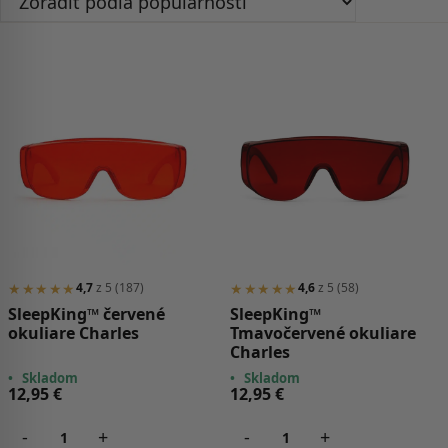
podľa
popularity
★★★★★
★★★★★
4,7
z 5 (187)
4,6
z 5 (58)
SleepKing™ červené
SleepKing™
okuliare Charles
Tmavočervené okuliare
Charles
•
Skladom
•
Skladom
12,95
€
12,95
€
-
+
-
+