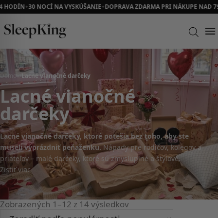
4 HODÍN
30 NOCÍ NA VYSKÚŠANIE
DOPRAVA ZDARMA PRI NÁKUPE NAD 79
✦
✦
Domov
/
Lacné vianočné darčeky
Lacné vianočné
darčeky
Lacné vianočné darčeky, ktoré potešia bez toho, aby ste
museli vyprázdniť peňaženku.
Nápady pre rodičov, kolegov a
priateľov – malé darčeky, ktoré sú zmysluplné a štýlové.
Zistiť viac
Zobrazených 1–12 z 14 výsledkov
Zoradené