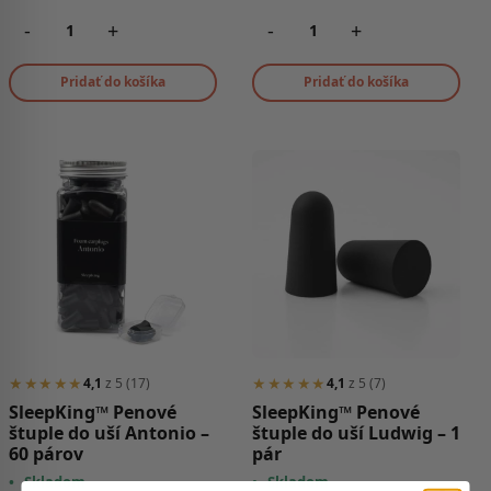
-
+
-
+
Pridať do košíka
Pridať do košíka
★★★★★
★★★★★
4,1
z 5 (17)
4,1
z 5 (7)
SleepKing™ Penové
SleepKing™ Penové
štuple do uší Antonio –
štuple do uší Ludwig – 1
60 párov
pár
•
Skladom
•
Skladom