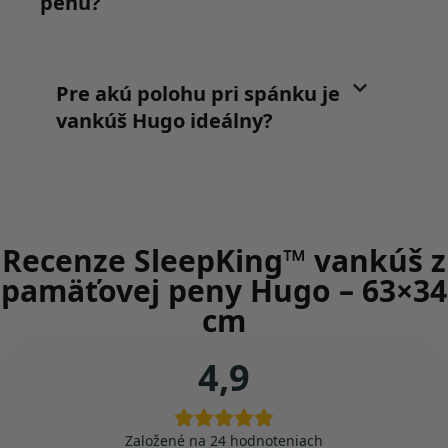
penu?
Pre akú polohu pri spánku je
vankúš Hugo ideálny?
Recenze SleepKing™ vankúš z
pamäťovej peny Hugo – 63×34
cm
4,9
Založené na 24 hodnoteniach