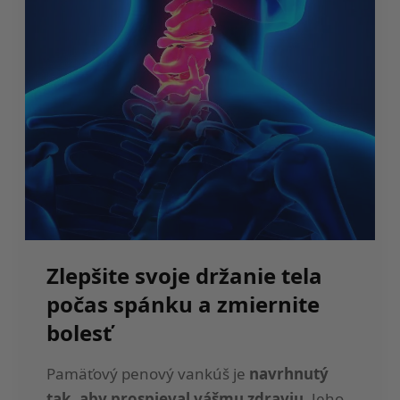
Zlepšite svoje držanie tela
počas spánku a zmiernite
bolesť
Pamäťový penový vankúš je
navrhnutý
tak, aby prospieval vášmu zdraviu
. Jeho