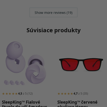
Show more reviews (19)
Súvisiace produkty
★★★★★
★★★★★
4,5
z 5 (12)
4,7
z 5 (35)
SleepKing™ Fialové
SleepKing™ červené
štuple do uší Amadeus
okuliare Henry