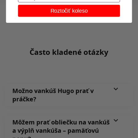
Roztočiť koleso
Často kladené otázky
Možno vankúš Hugo prať v
práčke?
Môžem prať obliečku na vankúš
a výplň vankúša – pamäťovú