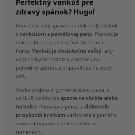
Perfektný vankúš pre
zdravý spánok? Hugo!
Premeňte svoj spánok na dokonalý zážitok
s
vankúšom z pamäťovej peny
. Poskytuje
dokonalú oporu pre krčnú chrbticu a
hlavu.
Vankúš je dostatočne veľký
, aby
vám poskytol dostatok priestoru na
pohodlný spánok a pripravil vás na nový
deň.
Vďaka svojmu ergonomickému tvaru je
vankúš ideálny na
spanie na chrbte alebo
na boku
. Pamäťová pena sa
dokonale
prispôsobí krivkám
vášho tela a pomáha
zmierniť napätie a bolesť v krku a
ramenách.