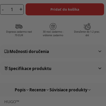
-
+
Pridať do košíka
množstvo
SleepKing™
vankúš
z
Doprava zadarmo nad
30 nocí zadarmo -
Doručenie do 1-2 prac.
pamäťovej
79 EUR
vrátenie zadarmo
dní
peny
Hugo
Možnosti doručenia
-
63x34
cm
Specifikace produktu
Popis
Recenze
Súvisiace produkty
HUGO™