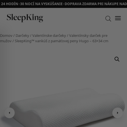
24 HODÍN
30 NOCÍ NA VYSKÚŠANIE
DOPRAVA ZDARMA PRI NÁKUPE NAD 7
✦
✦
Domov
/
Darčeky
/
Valentínske darčeky
/
Valentínsky darček pre
mužov
/ SleepKing™ vankúš z pamäťovej peny Hugo – 63×34 cm