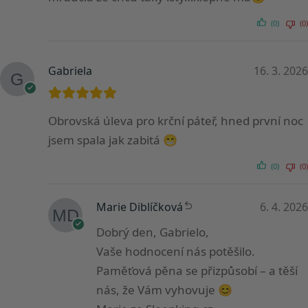
(0)
(0)
Gabriela
16. 3. 2026
Obrovská úleva pro krční páteř, hned první noc
jsem spala jak zabitá 😁
(0)
(0)
Marie Diblíčková
6. 4. 2026
Dobrý den, Gabrielo,
Vaše hodnocení nás potěšilo.
Paměťová pěna se přizpůsobí – a těší
nás, že Vám vyhovuje 😊