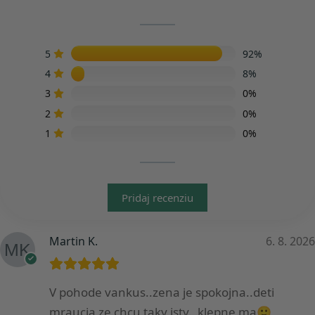
5
92%
4
8%
3
0%
2
0%
1
0%
Pridaj recenziu
Martin K.
6. 8. 2026
V pohode vankus..zena je spokojna..deti
mraucia ze chcu taky isty…klepne ma🙂