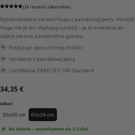
(
24
recenzií zákazníkov)
Hodnotenie
24
4.92
z 5 na
Vysoko kvalitný vankúš Hugo z pamäťovej peny. Vankúš
základe
zákazníckych
Hugo nie je len obyčajný vankúš – je to investícia do
recenzií
vášho zdravia a kvalitného spánku.
Poskytuje oporu krčnej chrbtici
Vyrobený z pamäťovej peny
Certifikácia OEKO-TEX 100 Standard
34,35
€
Veľkosť
50x30 cm
63x34 cm
Na sklade – expedujeme do 1-2 dní