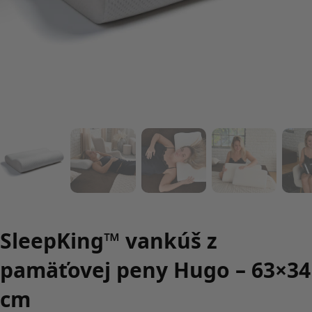
SleepKing™ vankúš z
pamäťovej peny Hugo – 63×34
cm