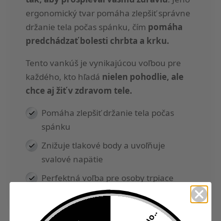
ergonomický tvar pomáha zlepšiť správne
držanie tela počas spánku, čím
pomáha
predchádzať bolesti chrbta a krku.
Tento vankúš je vynikajúcou voľbou pre
každého, kto hľadá
nielen pohodlie, ale
chce aj žiť v zdravom tele.
Pomáha zlepšiť držanie tela počas
spánku
Znižuje tlakové body a uvoľňuje
svalové napätie
Perfektná voľba pre osoby trpiace
bolesťami krku alebo chrbta