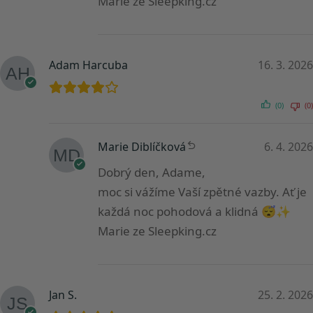
Marie ze Sleepking.cz
Adam Harcuba
16. 3. 2026
(0)
(0)
Marie Diblíčková
6. 4. 2026
Dobrý den, Adame,
moc si vážíme Vaší zpětné vazby. Ať je
každá noc pohodová a klidná 😴✨
Marie ze Sleepking.cz
Jan S.
25. 2. 2026