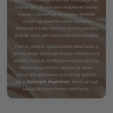
známy tým, že pomáha redukovať tvorbu
vrások a zabraňuje ich vzniku, pretože
umožňuje pokožke voľne dýchať a
eliminuje trenie, ktoré by mohlo pokožku
dráždiť. Vaša pleť zostane jemná a hladká.
Čierna, modrá, ružová alebo zlatá farba a
jemný dizajn dodávajú maske sofistikovaný
vzhľad, ktorý je vhodný pre mužov aj ženy.
Vďaka elegantnému dizajnu je nielen
užitočným doplnkom pre zdravý spánok,
ale aj
štýlovým doplnkom
, ktorý sa hodí
ku každému nočnému oblečeniu.