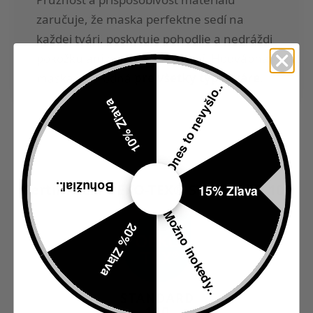
zaručuje, že maska perfektne sedí na
každej tvári, poskytuje pohodlie a nedráždi
pokožku ani po dlhšom nosení. Hodvábna
maska je vhodná
pre všetky typy tváre
.
Dnes to nevyšlo..
10% Zľava
Bohužiaľ..
Certifikácia OEKO-TEX® STANDARD 100
15% Zľava
Možno inokedy..
20% Zľava