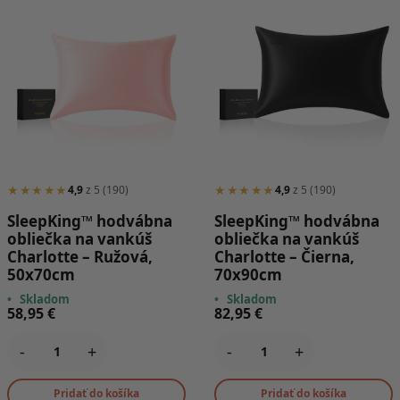
★★★★★
★★★★★
4,9
z 5 (190)
4,9
z 5 (190)
SleepKing™ hodvábna
SleepKing™ hodvábna
obliečka na vankúš
obliečka na vankúš
Charlotte – Ružová,
Charlotte – Čierna,
50x70cm
70x90cm
•
Skladom
•
Skladom
58,95
€
82,95
€
-
+
-
+
Pridať do košíka
Pridať do košíka