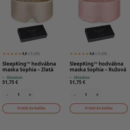
★★★★★
★★★★★
4,6
z 5 (26)
4,6
z 5 (26)
SleepKing™ hodvábna
SleepKing™ hodvábna
maska Sophia – Zlatá
maska Sophia – Ružová
•
Skladom
•
Skladom
51,75
€
51,75
€
-
+
-
+
Pridať do košíka
Pridať do košíka