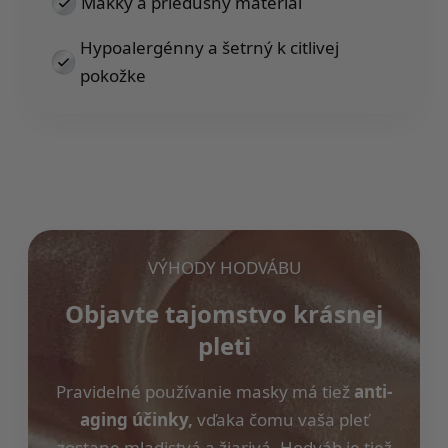
Mäkký a priedušný materiál
Hypoalergénny a šetrný k citlivej
pokožke
VÝHODY HODVÁBU
Objavte tajomstvo krásnej
pleti
Pravidelné používanie masky má tiež
anti-
aging účinky,
vďaka čomu vaša pleť
zostane mladistvá a žiarivá. Hodváb je tiež