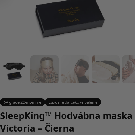
6A grade 22-momme
Luxusné darčekové balenie
SleepKing™ Hodvábna maska
Victoria – Čierna