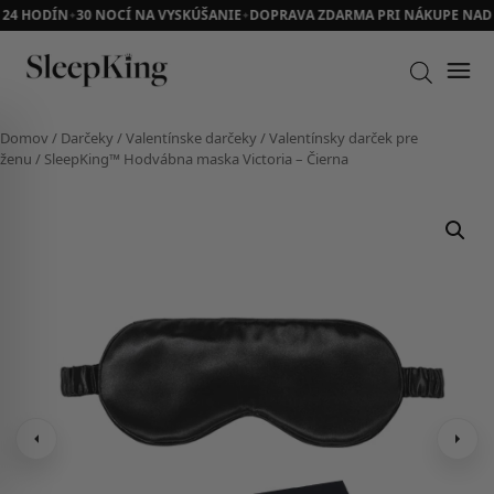
24 HODÍN
30 NOCÍ NA VYSKÚŠANIE
DOPRAVA ZDARMA PRI NÁKUPE NAD 7
✦
✦
Domov
/
Darčeky
/
Valentínske darčeky
/
Valentínsky darček pre
ženu
/ SleepKing™ Hodvábna maska Victoria – Čierna