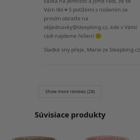
sázka na jemnost a jsme rádi, že se
Vám líbí ♥ S potížemi s nošením se
prosím obraťte na
objednavky@sleepking.cz
, kde s Vámi
rádi najdeme řešení 🙂
Sladké sny přeje, Marie ze Sleepking.cz
Show more reviews (28)
Súvisiace produkty