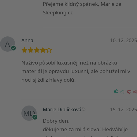
Přejeme klidný spánek, Marie ze
Sleepking.cz
Anna
10. 12. 2025
Naživo působí luxusněji než na obrázku,
materiál je opravdu luxusní, ale bohužel mi v
noci sjíždí z hlavy dolů.
(0)
(0)
Marie Diblíčková
15. 12. 2025
Dobrý den,
děkujeme za milá slova! Hedvábí je