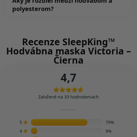
Aký je rozdiel medzi hodvábom a
polyesterom?
Recenze SleepKing™
Hodvábna maska Victoria –
Čierna
4,7
Založené na 33 hodnoteniach
5
79%
4
9%