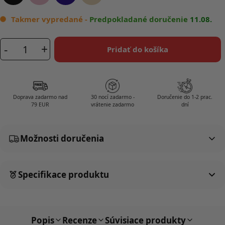
Takmer vypredané -
Predpokladané doručenie
11.08.
-
+
Pridať do košíka
množstvo
SleepKing™
Hodvábna
maska
Doprava zadarmo nad
30 nocí zadarmo -
Doručenie do 1-2 prac.
Victoria
79 EUR
vrátenie zadarmo
dní
-
Čierna
Možnosti doručenia
Specifikace produktu
Popis
Recenze
Súvisiace produkty