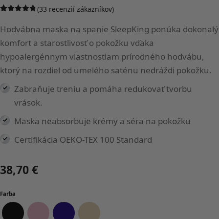
(
33
recenzií zákazníkov)
Hodnotenie
33
4.67
z 5
Hodvábna maska na spanie SleepKing ponúka dokonalý
na základe
zákazníckych
komfort a starostlivosť o pokožku vďaka
recenzií
hypoalergénnym vlastnostiam prírodného hodvábu,
ktorý na rozdiel od umelého saténu nedráždi pokožku.
Zabraňuje treniu a pomáha redukovať tvorbu
vrások.
Maska neabsorbuje krémy a séra na pokožku
Certifikácia OEKO-TEX 100 Standard
38,70
€
Farba
Čierna
Ružová
Tmavo modrá
Zlatá