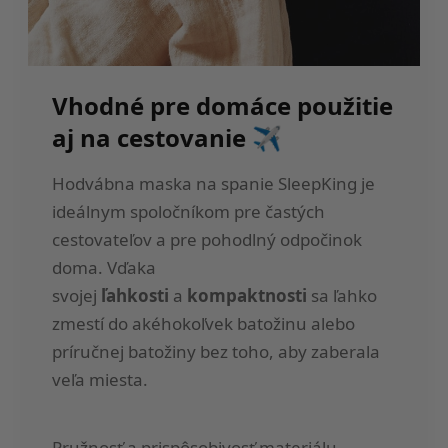
Vhodné pre domáce použitie
aj na cestovanie ✈️
Hodvábna maska na spanie SleepKing je
ideálnym spoločníkom pre častých
cestovateľov a pre pohodlný odpočinok
doma. Vďaka
svojej
ľahkosti
a
kompaktnosti
sa ľahko
zmestí do akéhokoľvek batožinu alebo
príručnej batožiny bez toho, aby zaberala
veľa miesta.
Pružnosť a prispôsobivosť materiálu