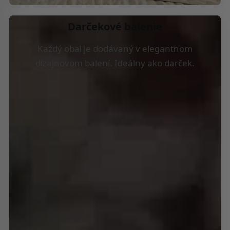
Darčekové balenie
Každý obal je dodávaný v elegantnom
dizajnovom balení. Ideálny ako darček.