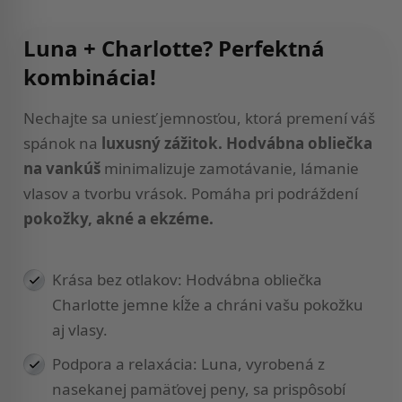
Luna + Charlotte? Perfektná
kombinácia!
Nechajte sa uniesť jemnosťou, ktorá premení váš
spánok na
luxusný zážitok.
Hodvábna obliečka
na vankúš
minimalizuje zamotávanie, lámanie
vlasov a tvorbu vrások. Pomáha pri podráždení
pokožky, akné a ekzéme.
Krása bez otlakov: Hodvábna obliečka
Charlotte jemne kĺže a chráni vašu pokožku
aj vlasy.
Podpora a relaxácia: Luna, vyrobená z
nasekanej pamäťovej peny, sa prispôsobí