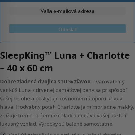
Odoslať
SleepKing™ Luna + Charlotte
– 40 x 60 cm
Dobre zladená dvojica s 10 % zľavou.
Tvarovateľný
vankúš Luna z drvenej pamäťovej peny sa prispôsobí
vašej polohe a poskytuje rovnomernú oporu krku a
hlave. Hodvábny poťah Charlotte je mimoriadne mäkký,
znižuje trenie, príjemne chladí a dodáva vašej posteli
luxusný vzhľad. Výrobky sú balené samostatne.