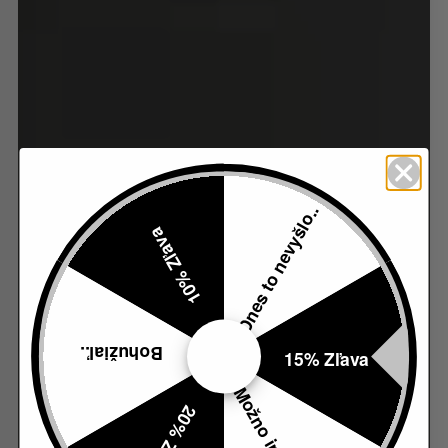
Dnes to nevyšlo..
10% Zľava
Bohužiaľ..
15% Zľava
Možno inokedy..
20% Zľava