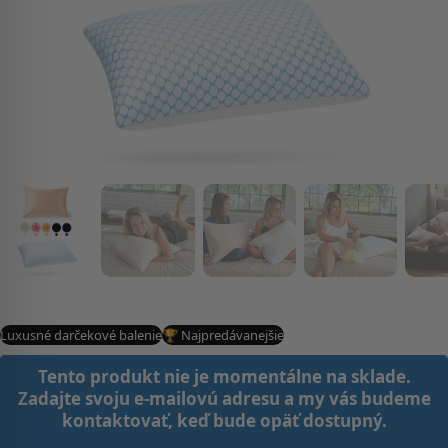
Luxusné darčekové balenie
🏆 Najpredávanejšie
Tento produkt nie je momentálne na sklade.
Zadajte svoju e-mailovú adresu a my vás budeme
kontaktovať, keď bude opäť dostupný.