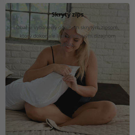
Skrytý zips
Obal je vybavený odolným skrytým zipsom,
ktorý dokonale ladí s celkovým dizajnom
obalu.