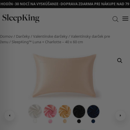
HODÍN
30 NOCÍ NA VYSKÚŠANIE
DOPRAVA ZDARMA PRI NÁKUPE NAD 79 E
✦
✦
Domov
/
Darčeky
/
Valentínske darčeky
/
Valentínsky darček pre
ženu
/ SleepKing™ Luna + Charlotte – 40 x 60 cm