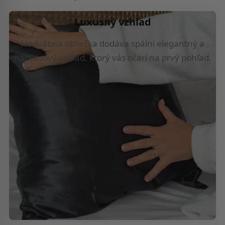
Luxusný vzhľad
Hodvábna obliečka dodáva spálni elegantný a
nadčasový vzhľad, ktorý vás očarí na prvý pohľad.