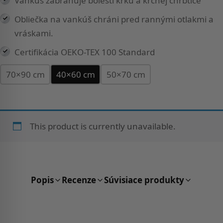
Vankúš zabraňuje bolesti krku a krčnej chrbtice
Obliečka na vankúš chráni pred rannými otlakmi a
vráskami.
Certifikácia OEKO-TEX 100 Standard
70×90 cm
40×60 cm
50×70 cm
This product is currently unavailable.
Popis
Recenze
Súvisiace produkty