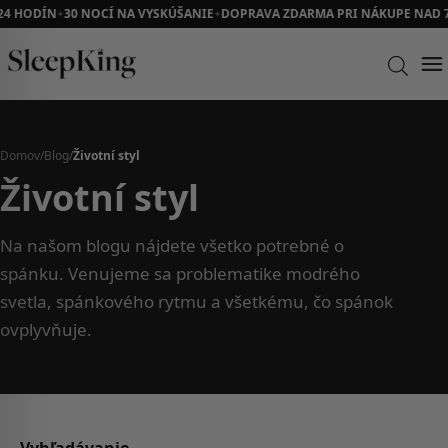
24 HODÍN
30 NOCÍ NA VYSKÚŠANIE
DOPRAVA ZDARMA PRI NÁKUPE NAD 7
✦
✦
Domov
/
Blog
/
Životní styl
Životní styl
Na našom blogu nájdete všetko potrebné o
spánku. Venujeme sa problematike modrého
svetla, spánkového rytmu a všetkému, čo spánok
ovplyvňuje.