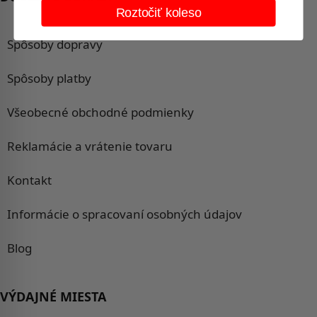
Roztočiť koleso
Spôsoby dopravy
Spôsoby platby
Všeobecné obchodné podmienky
Reklamácie a vrátenie tovaru
Kontakt
Informácie o spracovaní osobných údajov
Blog
VÝDAJNÉ MIESTA