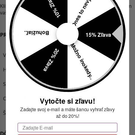
Dnes to nevyšlo..
10% Zľava
Kliknutím na tlačidlo Prihlásiť sa súhlasíte so spracovaním
vašich osobných údajov.
Bohužiaľ..
15% Zľava
PRODUKTY
Možno inokedy..
20% Zľava
Vankúše
Hodváb
Spacie masky
Okuliare blokujúce modré svetlo
Vytočte si zľavu!
Zadajte svoj e-mail a máte šancu vyhrať zľavy
Štuple do uší
až do 20%!
Email
DÔLEŽITÉ ODKAZY