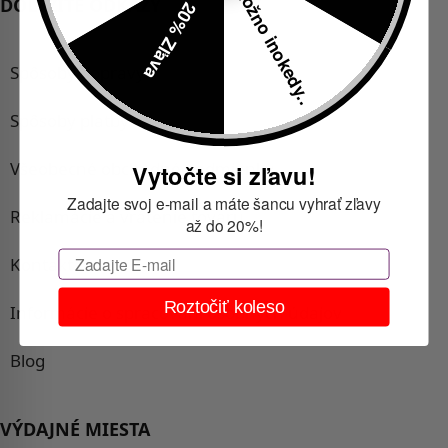
Možno inokedy..
DÔLEŽITÉ ODKAZY
20% Zľava
Spôsoby dopravy
Spôsoby platby
Všeobecné obchodné podmienky
Vytočte si zľavu!
Zadajte svoj e-mail a máte šancu vyhrať zľavy
Reklamácie a vrátenie tovaru
až do 20%!
Email
Kontakt
Roztočiť koleso
Informácie o spracovaní osobných údajov
Blog
VÝDAJNÉ MIESTA