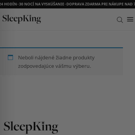
24 HODÍN
30 NOCÍ NA VYSKÚŠANIE
DOPRAVA ZDARMA PRI NÁKUPE NAD 7
✦
✦
Neboli nájdené žiadne produkty
zodpovedajúce vášmu výberu.