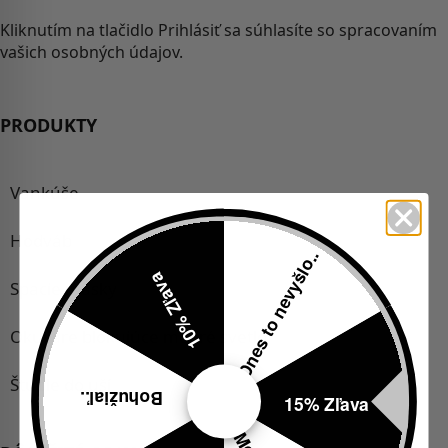
Kliknutím na tlačidlo Prihlásiť sa súhlasíte so spracovaním
vašich osobných údajov.
PRODUKTY
Vankúše
Hodváb
Dnes to nevyšlo..
10% Zľava
Spacie masky
Okuliare blokujúce modré svetlo
Štuple do uší
Bohužiaľ..
15% Zľava