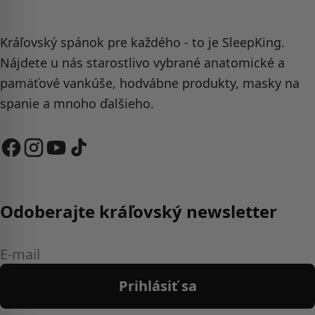
Kráľovský spánok pre každého - to je SleepKing.
Nájdete u nás starostlivo vybrané anatomické a
pamäťové vankúše, hodvábne produkty, masky na
spanie a mnoho ďalšieho.
Odoberajte kráľovský newsletter
E-
mail
Prihlásiť sa