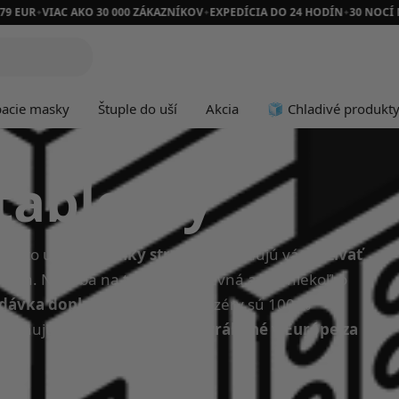
79 EUR
VIAC AKO 30 000 ZÁKAZNÍKOV
EXPEDÍCIA DO 24 HODÍN
30 NOCÍ 
✦
✦
✦
pacie masky
Štuple do uší
Akcia
🧊 Chladivé produkt
tabletky
, kto užíva
doplnky stravy
. Umožňujú vám
užívať
cestách. Nádoba na tabletky je pevná a má niekoľko
 dávka doplnkov.
Naše organizéry sú 100 %
obsahujú
BPA ani DEHP a sú vyrábané v Európe za