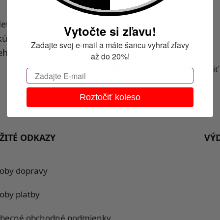
dete u
Email
Vytočte si zľavu!
kúše,
Zadajte svoj e-mail a máte šancu vyhrať zľavy
eho.
až do 20%!
Kliknutím na tlačidlo Prihlás
Email
Roztočiť koleso
ŽITÉ ODKAZY
VÝ
oby dopravy
oby platby
becné obchodné podmienky