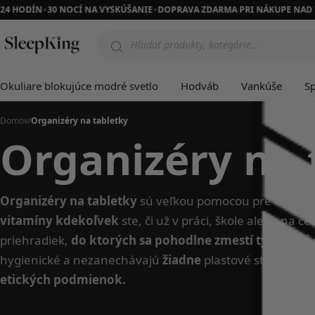
 24 HODÍN
30 NOCÍ NA VYSKÚŠANIE
DOPRAVA ZDARMA PRI NÁKUPE NAD 
✦
✦
Products
search
Okuliare blokujúce modré svetlo
Hodváb
Vankúše
S
Domov
/
Organizéry na tabletky
Organizéry na 
Organizéry na tabletky
sú veľkou pomocou pre každého
vitamíny kdekoľvek
ste, či už v práci, škole alebo na 
priehradiek,
do ktorých sa pohodlne zmestí týždenná
hygienické a nezanechávajú
žiadne
plastové stopy. Ne
etických podmienok.