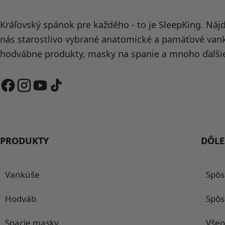
Kráľovský spánok pre každého - to je SleepKing. Náj
nás starostlivo vybrané anatomické a pamäťové van
hodvábne produkty, masky na spanie a mnoho ďalši
PRODUKTY
DÔLE
Vankúše
Spôs
Hodváb
Spôs
Spacie masky
Všeo