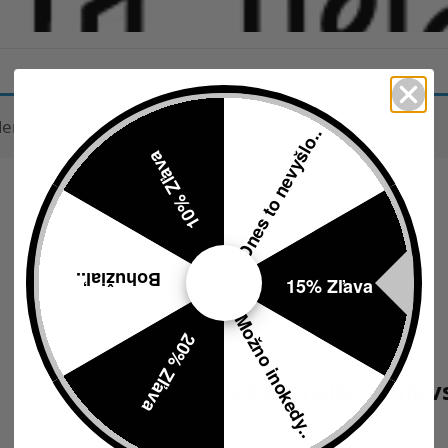
dené žiadne produkty zodpovedajúce vášmu výberu.
Dnes to nevyšlo..
10% Zľava
Bohužiaľ..
15% Zľava
Možno inokedy..
20% Zľava
Odoberajte kráľov